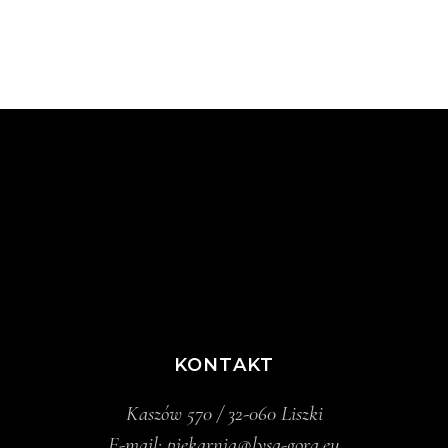
KONTAKT
Kaszów 570 / 32-060 Liszki
E-mail:
piekarnia@lysa-gora.eu