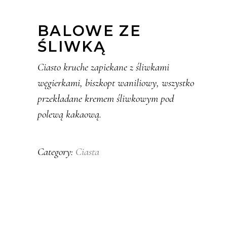
BALOWE ZE
ŚLIWKĄ
Ciasto kruche zapiekane z śliwkami
węgierkami, biszkopt waniliowy, wszystko
przekładane kremem śliwkowym pod
polewą kakaową.
Ciasta
Category: